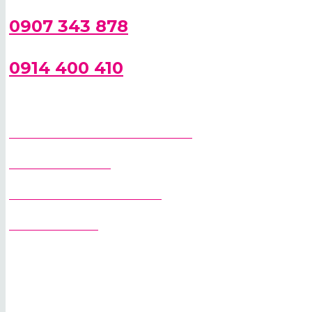
0907 343 878
0914 400 410
SPRIEVODCA PRI VÝBERE ŽERIAVA
STAVEBNÉ ŽERIAVY
RÝCHLOSTAVITEĽNÉ ŽERIAVY
VEŽOVÉ ŽERIAVY
PREDAJ ŽERIAVOV
PRENÁJOM ŽERIAVOV