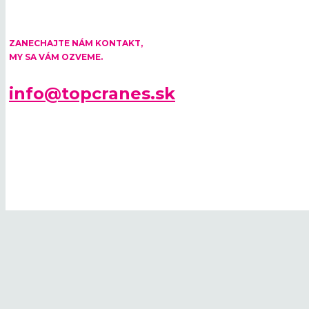
ZANECHAJTE NÁM KONTAKT,
MY SA VÁM OZVEME.
info@topcranes.sk
© 2026 TOP