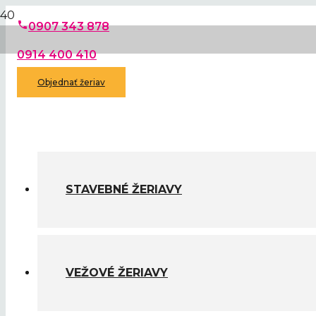
phone
0907 343 878
0914 400 410
Objednať žeriav
STAVEBNÉ ŽERIAVY
VEŽOVÉ ŽERIAVY