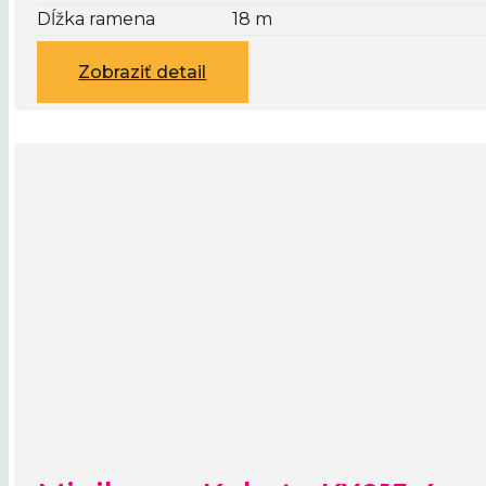
Dĺžka ramena
18 m
Zobraziť detail