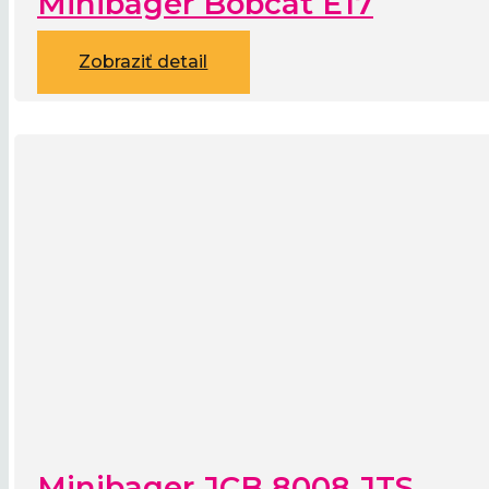
Minibager Bobcat E17
Zobraziť detail
Minibager JCB 8008 JTS