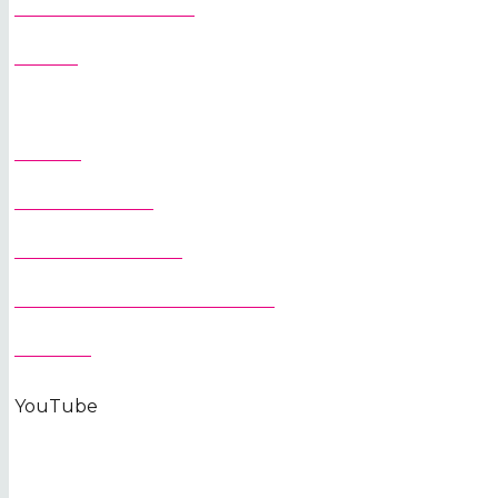
PREPRAVA ŽERIAVOV
SLUŽBY
DOMOV
O SPOLOČNOSTI
ŽERIAVY NA STAVBU
OCHRANA OSOBNÝCH ÚDAJOV
KONTAKT
YouTube
KONTAKTUJTE NÁS