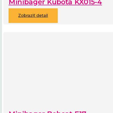
Minibager Kubota KX015-4
Zobraziť detail