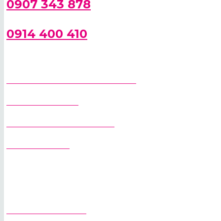
0907 343 878
0914 400 410
SPRIEVODCA PRI VÝBERE ŽERIAVA
STAVEBNÉ ŽERIAVY
RÝCHLOSTAVITEĽNÉ ŽERIAVY
VEŽOVÉ ŽERIAVY
PREDAJ ŽERIAVOV
PRENÁJOM ŽERIAVOV
PREPRAVA ŽERIAVOV