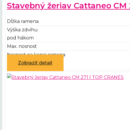
Stavebný žeriav Cattaneo CM 
Dĺžka ramena
Výška zdvihu
pod hákom
Max. nosnosť
Nosnosť na konci ramena
Zobraziť detail