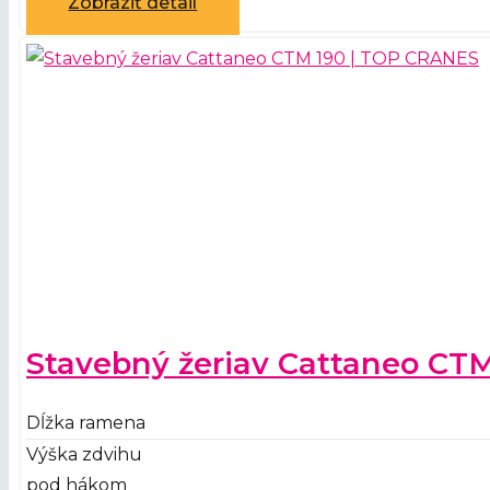
Zobraziť detail
Stavebný žeriav Cattaneo CT
Dĺžka ramena
Výška zdvihu
pod hákom