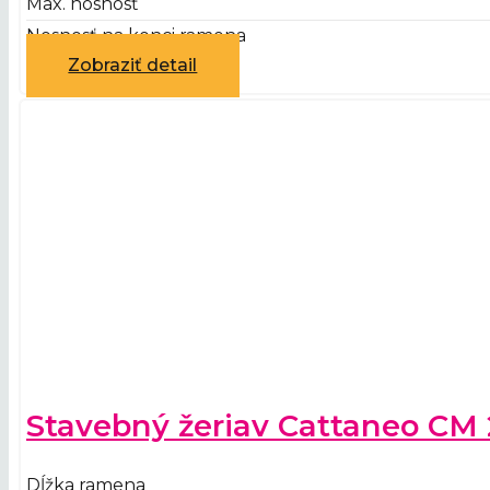
Max. nosnosť
Nosnosť na konci ramena
Zobraziť detail
Stavebný žeriav Cattaneo CM
Dĺžka ramena