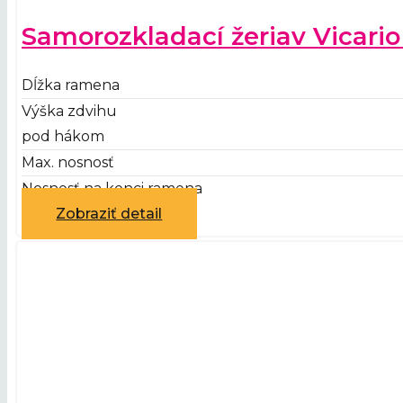
Samorozkladací žeriav Vicari
Dĺžka ramena
Výška zdvihu
pod hákom
Max. nosnosť
Nosnosť na konci ramena
Zobraziť detail