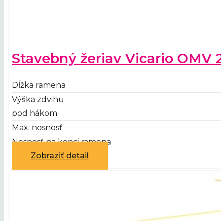
Stavebný žeriav Vicario OMV 
Dĺžka ramena
Výška zdvihu
pod hákom
Max. nosnosť
Nosnosť na konci ramena
Zobraziť detail