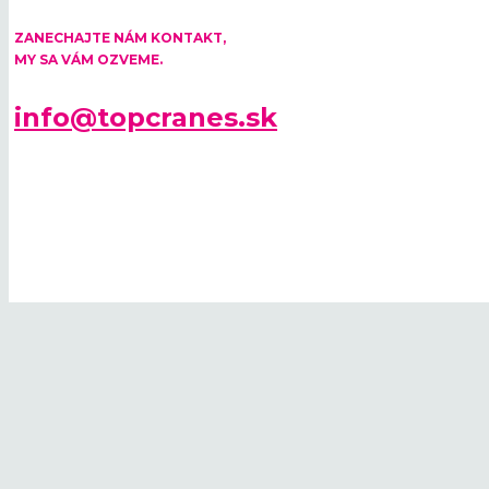
ZANECHAJTE NÁM KONTAKT,
MY SA VÁM OZVEME.
info@topcranes.sk
© 2026 TOP