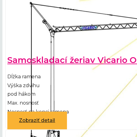
Samoskladací žeriav Vicario 
Dĺžka ramena
Výška zdvihu
pod hákom
Max. nosnosť
Nosnosť na konci ramena
Zobraziť detail