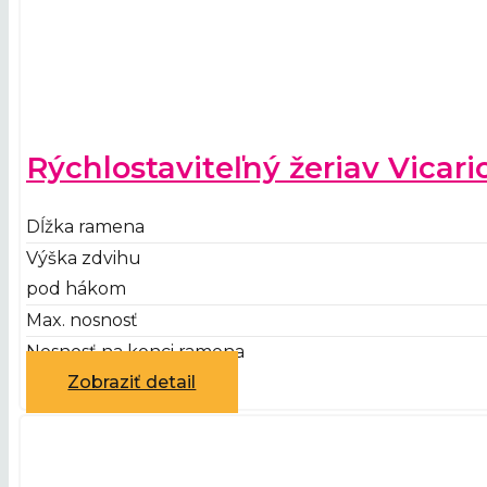
Rýchlostaviteľný žeriav Vicar
Dĺžka ramena
Výška zdvihu
pod hákom
Max. nosnosť
Nosnosť na konci ramena
Zobraziť detail