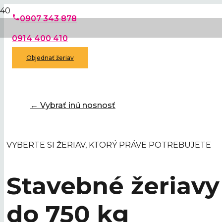
phone
0907 343 878
0914 400 410
Objednať žeriav
← Vybrať inú nosnosť
VYBERTE SI ŽERIAV, KTORÝ PRÁVE POTREBUJETE
Stavebné žeriavy
do 750 kg