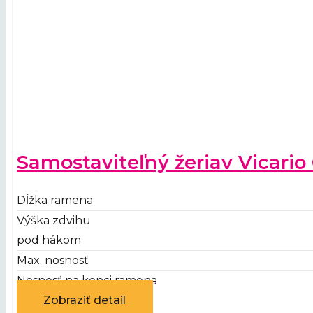
Samostaviteľný žeriav Vicari
Dĺžka ramena
Výška zdvihu
pod hákom
Max. nosnosť
Nosnosť na konci ramena
Zobraziť detail