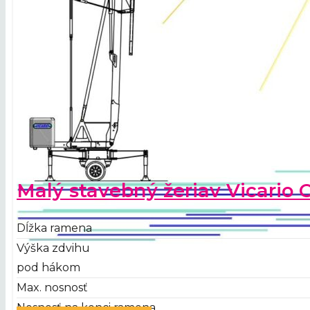
Malý stavebný žeriav Vicario
Dĺžka ramena
Výška zdvihu
pod hákom
Max. nosnosť
Nosnosť na konci ramena