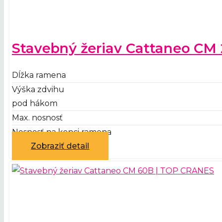
Stavebný žeriav Cattaneo CM 
Dĺžka ramena
Výška zdvihu
pod hákom
Max. nosnosť
Nosnosť na konci ramena
Zobraziť detail