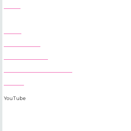
SLUŽBY
DOMOV
O SPOLOČNOSTI
ŽERIAVY NA STAVBU
OCHRANA OSOBNÝCH ÚDAJOV
KONTAKT
YouTube
KONTAKTUJTE NÁS