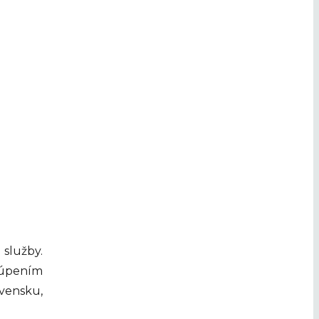
služby.
túpením
ensku,