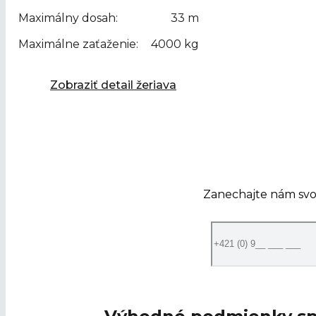
Maximálny dosah:
33 m
Maximálne zaťaženie:
4000 kg
Zobraziť detail žeriava
Prenájom žeriavov na sezó
Naši špecialisti vám žeriav doručia priam
osobne dem
Zanechajte nám svo