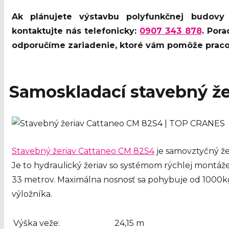
Ak plánujete výstavbu polyfunkčnej budov
kontaktujte nás telefonicky:
0907 343 878
. Por
odporučíme zariadenie, ktoré vám pomôže pracov
Samoskladací stavebný že
Stavebný žeriav Cattaneo CM 82S4
je samovztyčný že
Je to hydraulický žeriav so systémom rýchlej montáže
33 metrov. Maximálna nosnosť sa pohybuje od 1000kg
výložníka.
Výška veže:
24,15 m