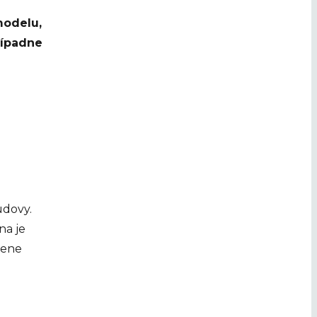
odelu,
rípadne
udovy.
na je
mene