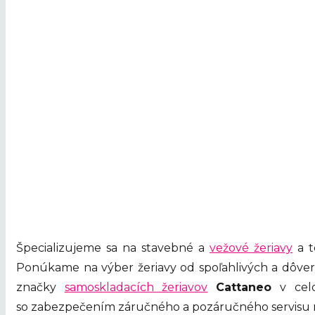
Špecializujeme sa na stavebné a
vežové žeriavy
a t
Ponúkame na výber žeriavy od spoľahlivých a dôv
značky
samoskladacích žeriavov
Cattaneo
v cel
so zabezpečením záručného a pozáručného servisu na