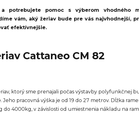
y a potrebujete pomoc s výberom vhodného m
adíme vám, aký žeriav bude pre vás najvhodnejší, p
ať efektívnejšie.
riav Cattaneo CM 82
riav, ktorý sme prenajali počas výstavby polyfunkčnej b
. Jeho pracovná výška je od 19 do 27 metrov. Dĺžka rame
 do 4000kg, v závislosti od umiestnenia nákladu na ra