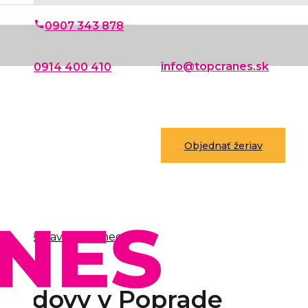
phone
0907 343 878
info@topcranes.sk
0914 400 410
Objednať žeriav
ného žeriava Cattaneo
 budovy v Poprade