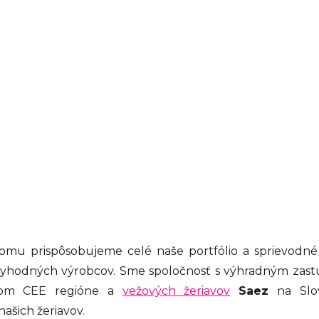
omu prispôsobujeme celé naše portfólio a sprievodné 
eryhodných výrobcov. Sme spoločnosť s výhradným zas
om CEE regióne a
vežových žeriavov
Saez
na Slov
šich žeriavov.