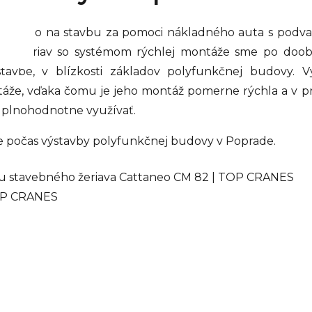
 priamo na stavbu za pomoci nákladného auta s podva
ný žeriav so systémom rýchlej montáže sme po doob
 stavbe, v blízkosti základov polyfunkčnej budovy. 
táže, vďaka čomu je jeho montáž pomerne rýchla a v p
e plnohodnotne využívať.
je počas výstavby polyfunkčnej budovy v Poprade.