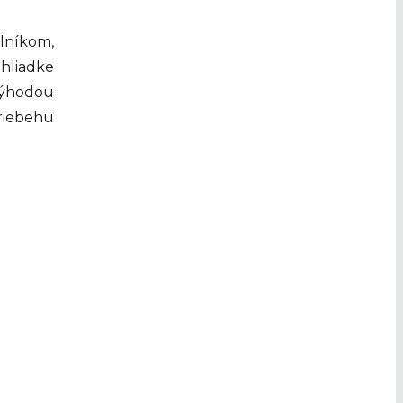
lníkom,
hliadke
Výhodou
riebehu