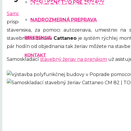
PRÍSLUŠENSTVO PRE ŽERIAVY
Samoskladací žeriav Cattaneo CM 82S4
sme doviezli
NADROZMERNÁ PREPRAVA
prispôsobeného na nadrozmernú prepravu. Staveb
staveniska, za pomoci autožeriava, umiestnili na
REFERENCIE
stavebného žeriava
Cattaneo
je systém rýchlej mon
pár hodín od objednania tak žeriav môžete na stavb
KONTAKT
Samoskladací
stavebný žeriav na prenájom
už asistu