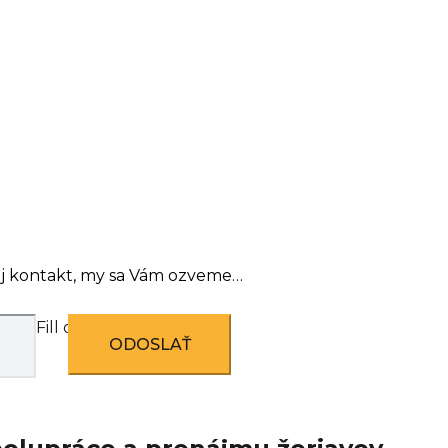
nu alebo na požadovaný počet dní.
o na stavbu, nainštalujú a po skončení prác ž
ontujú a vyzdvihnú.
j kontakt, my sa Vám ozveme…
Fill out this field
ODOSLAŤ