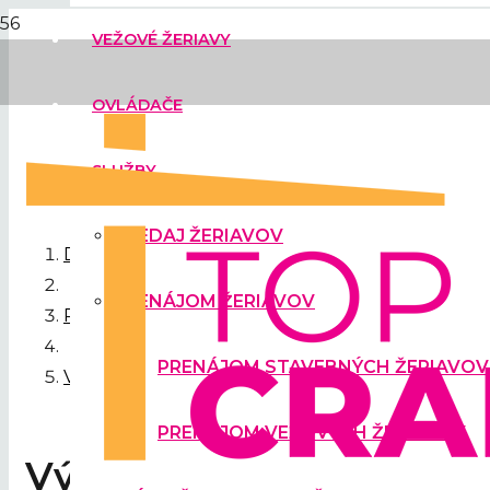
VEŽOVÉ ŽERIAVY
OVLÁDAČE
SLUŽBY
PREDAJ ŽERIAVOV
Domov
PRENÁJOM ŽERIAVOV
Prenájom žeriavov
PRENÁJOM STAVEBNÝCH ŽERIAVOV
Výstavba polyfunkčnej budovy pomocou staveb
PRENÁJOM VEŽOVÝCH ŽERIAVOV
Výstavba polyfunkčnej