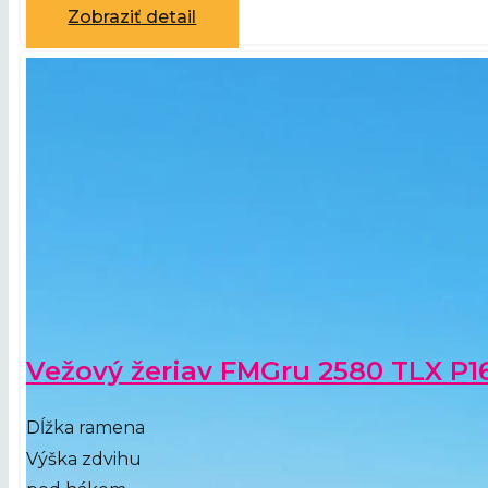
Zobraziť detail
Vežový žeriav FMGru 2580 TLX P1
Dĺžka ramena
Výška zdvihu