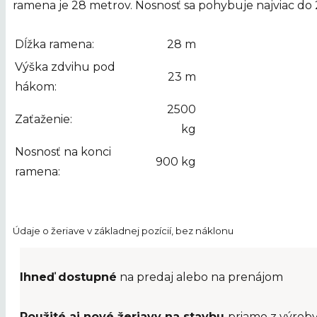
ramena je 28 metrov. Nosnosť sa pohybuje najviac do
Dĺžka ramena:
28 m
Výška zdvihu pod
23 m
hákom:
2500
Zaťaženie:
kg
Nosnosť na konci
900 kg
ramena:
Údaje o žeriave v základnej pozícií, bez náklonu
Ihneď dostupné
na predaj alebo na prenájom
Použité aj nové žeriavy na stavbu
priamo z výrob