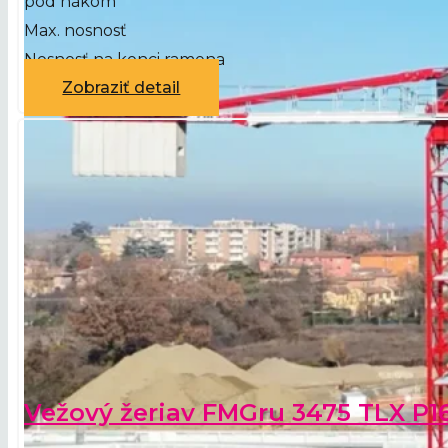
pod hákom
Max. nosnosť
Nosnosť na konci ramena
Zobraziť detail
Vežový žeriav FMGru 3475 TLX P1