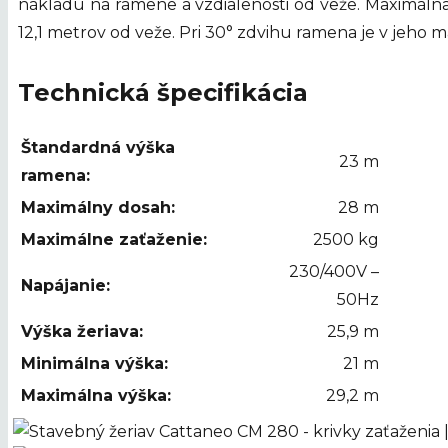
nákladu na ramene a vzdialenosti od veže. Maximáln
12,1 metrov od veže. Pri 30° zdvihu ramena je v jeho
Technická špecifikácia
Štandardná výška
23 m
ramena:
Maximálny dosah:
28 m
Maximálne zaťaženie:
2500 kg
230/400V –
Napájanie:
50Hz
Výška žeriava:
25,9 m
Minimálna výška:
21 m
Maximálna výška:
29,2 m