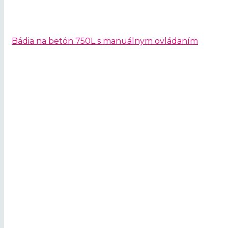
Bádia na betón 750L s manuálnym ovládaním
Prenájom žeriav
Naši špecialisti vám žeriav 