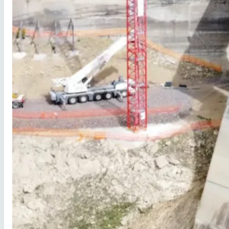
VEŽOVÉ ŽERIAVY
PRIEMYSELNÉ OVLÁDAČE
PRÍSLUŠENSTVO PRE ŽERIAVY
STAVEBNÉ STROJE