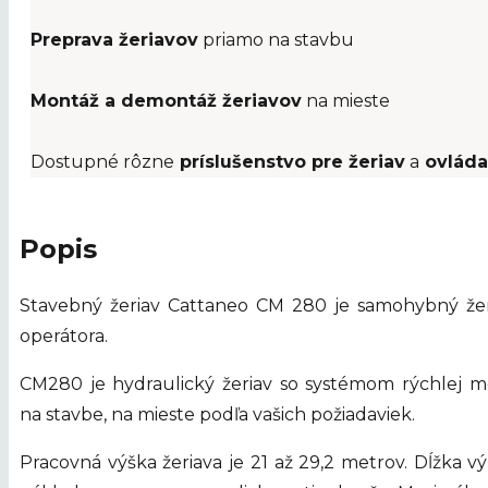
Preprava žeriavov
priamo na stavbu
Montáž a demontáž žeriavov
na mieste
Dostupné rôzne
príslušenstvo pre žeriav
a
ovlád
Popis
Stavebný žeriav Cattaneo CM 280 je samohybný žer
operátora.
CM280 je hydraulický žeriav so systémom rýchlej 
na stavbe, na mieste podľa vašich požiadaviek.
Pracovná výška žeriava je 21 až 29,2 metrov. Dĺžka 