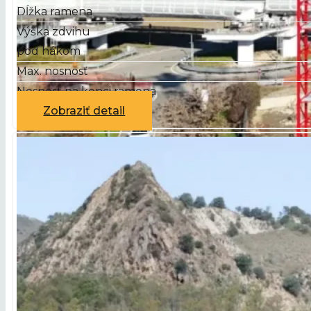
Dĺžka ramena
Výška zdvihu
pod hákom
Max. nosnosť
Nosnosť na konci ramena
Zobraziť detail