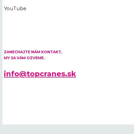
YouTube
KONTAKTUJTE NÁS
ZANECHAJTE NÁM KONTAKT,
MY SA VÁM OZVEME.
info@topcranes.sk
© 2026 TOP