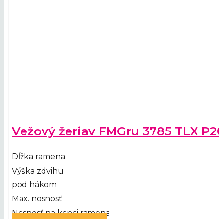
Vežový žeriav FMGru 3785 TLX P2
Dĺžka ramena
Výška zdvihu
pod hákom
Max. nosnosť
Nosnosť na konci ramena