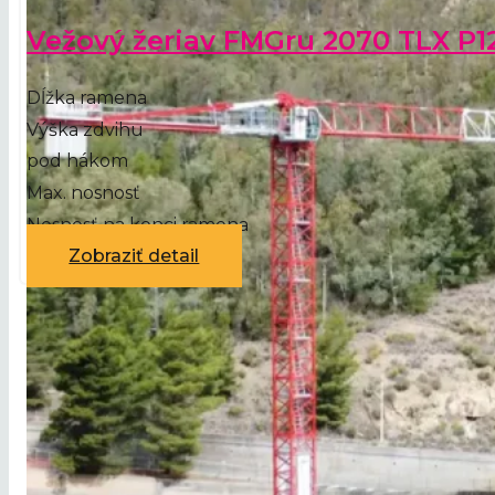
Vežový žeriav FMGru 2070 TLX P1
Dĺžka ramena
Výška zdvihu
pod hákom
Max. nosnosť
Nosnosť na konci ramena
Zobraziť detail
STAVEBNÉ ŽERIAVY