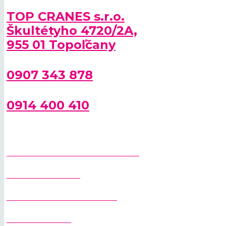
TOP CRANES s.r.o.
Škultétyho 4720/2A,
955 01 Topoľčany
0907 343 878
0914 400 410
SPRIEVODCA PRI VÝBERE ŽERIAVA
STAVEBNÉ ŽERIAVY
RÝCHLOSTAVITEĽNÉ ŽERIAVY
VEŽOVÉ ŽERIAVY