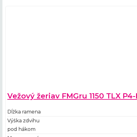
Vežový žeriav FMGru 1150 TLX P4
Dĺžka ramena
Výška zdvihu
pod hákom