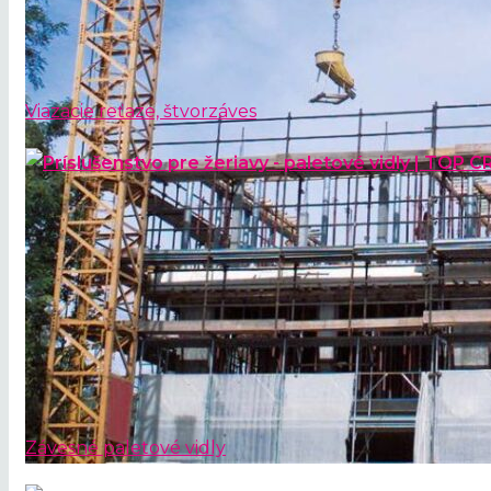
Viazacie reťaze, štvorzáves
Závesné paletové vidly