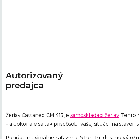
Autorizovaný
predajca
Žeriav Cattaneo CM 415 je
samoskladací žeriav
. Tento
– a dokonale sa tak prispôsobí vašej situácii na staveni
Ponúka maximálne zaťaženie 5 ton. Pri dosahu výložní