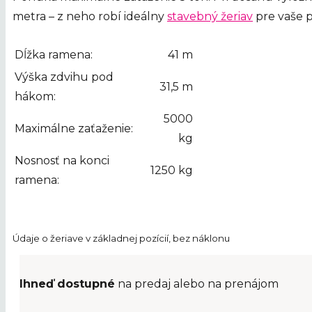
metra – z neho robí ideálny
stavebný žeriav
pre vaše p
Dĺžka ramena:
41 m
Výška zdvihu pod
31,5 m
hákom:
5000
Maximálne zaťaženie:
kg
Nosnosť na konci
1250 kg
ramena:
Údaje o žeriave v základnej pozícií, bez náklonu
Ihneď dostupné
na predaj alebo na prenájom