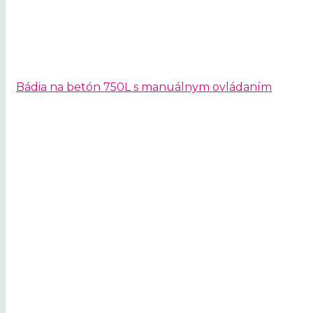
Bádia na betón 750L s manuálnym ovládaním
Prenájom žeriav
Naši špecialisti vám žeriav 