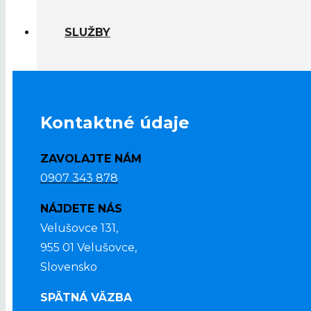
SLUŽBY
Kontaktné údaje
ZAVOLAJTE NÁM
0907 343 878
NÁJDETE NÁS
Velušovce 131,
955 01 Velušovce,
Slovensko
SPÄTNÁ VÄZBA