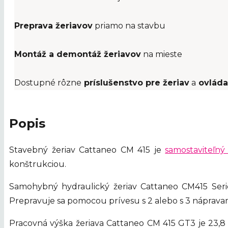
Preprava žeriavov
priamo na stavbu
Montáž a demontáž žeriavov
na mieste
Dostupné rôzne
príslušenstvo pre žeriav
a
ovlád
Popis
Stavebný žeriav Cattaneo CM 415 je
samostaviteľný 
konštrukciou.
Samohybný hydraulický žeriav Cattaneo CM415 Ser
Prepravuje sa pomocou prívesu s 2 alebo s 3 nápravam
Pracovná výška žeriava Cattaneo CM 415 GT3 je 23,8 