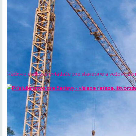
Rádiové diaľkové ovládače pre stavebné a vežové žer