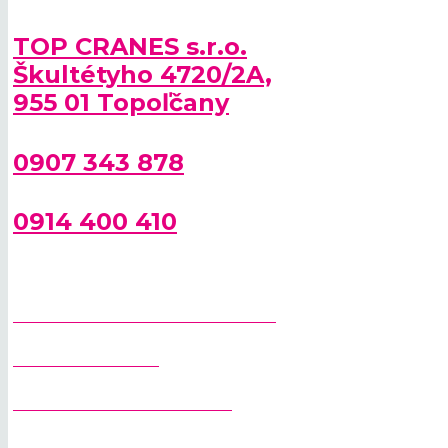
TOP CRANES s.r.o.
Škultétyho 4720/2A,
955 01 Topoľčany
0907 343 878
0914 400 410
SPRIEVODCA PRI VÝBERE ŽERIAVA
STAVEBNÉ ŽERIAVY
RÝCHLOSTAVITEĽNÉ ŽERIAVY