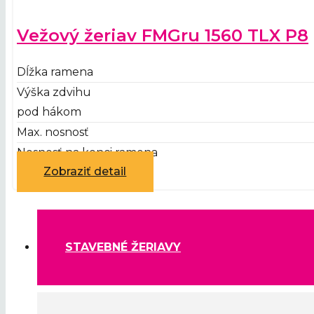
Vežový žeriav FMGru 1560 TLX P8
Dĺžka ramena
Výška zdvihu
pod hákom
Max. nosnosť
Nosnosť na konci ramena
Zobraziť detail
STAVEBNÉ ŽERIAVY