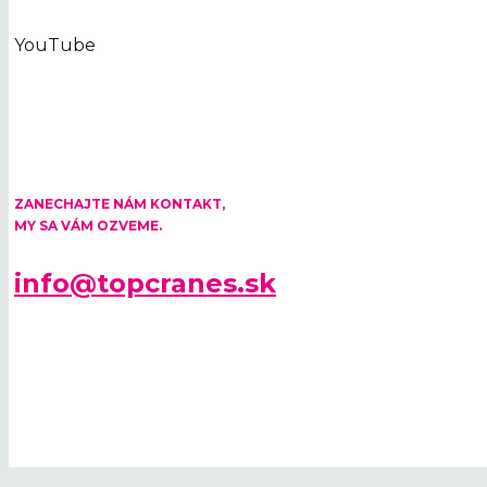
YouTube
KONTAKTUJTE NÁS
ZANECHAJTE NÁM KONTAKT,
MY SA VÁM OZVEME.
info@topcranes.sk
© 2026 TOP