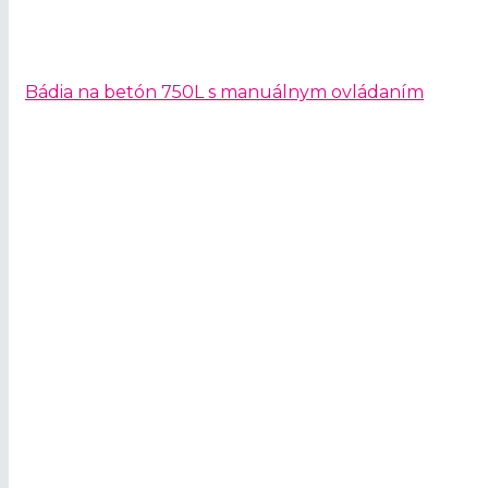
Bádia na betón 750L s manuálnym ovládaním
Prenájom žeriav
Naši špecialisti vám žeriav 