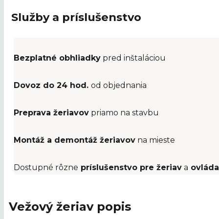
Služby a príslušenstvo
Bezplatné obhliadky
pred inštaláciou
Dovoz do 24 hod.
od objednania
Preprava žeriavov
priamo na stavbu
Montáž a demontáž žeriavov
na mieste
Dostupné rôzne
príslušenstvo pre žeriav
a
ovlád
Vežový žeriav popis