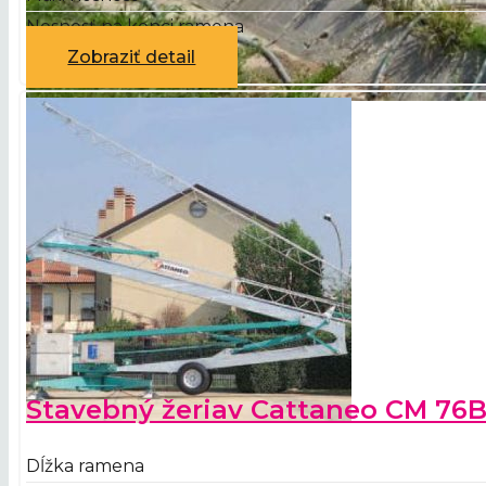
Nosnosť na konci ramena
Zobraziť detail
Stavebný žeriav Cattaneo CM 76
Dĺžka ramena