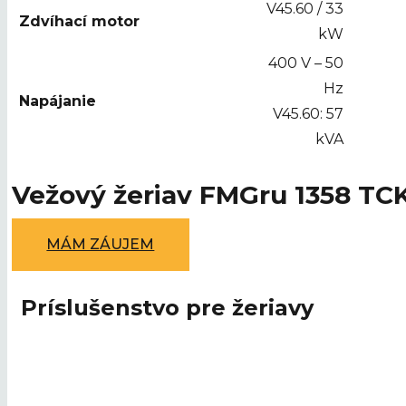
V45.60 / 33
Zdvíhací motor
kW
400 V – 50
Hz
Napájanie
V45.60: 57
kVA
Vežový žeriav FMGru 1358 TC
MÁM ZÁUJEM
Príslušenstvo pre žeriavy