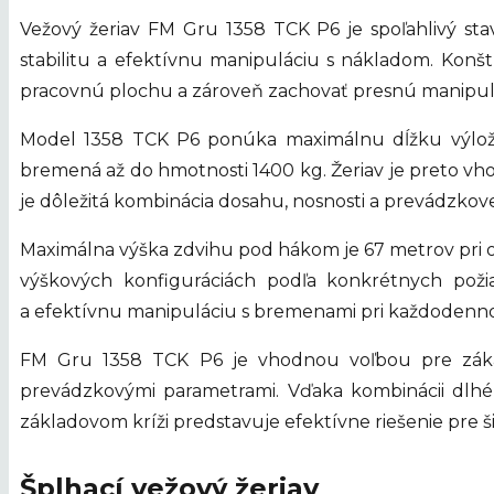
Vežový žeriav FM Gru 1358 TCK P6 je spoľahlivý st
stabilitu a efektívnu manipuláciu s nákladom. Kon
pracovnú plochu a zároveň zachovať presnú manipul
Model 1358 TCK P6 ponúka maximálnu dĺžku výlož
bremená až do hmotnosti 1400 kg. Žeriav je preto vho
je dôležitá kombinácia dosahu, nosnosti a prevádzkovej
Maximálna výška zdvihu pod hákom je 67 metrov pri os
výškových konfiguráciách podľa konkrétnych pož
a efektívnu manipuláciu s bremenami pri každodenn
FM Gru 1358 TCK P6 je vhodnou voľbou pre zákazn
prevádzkovými parametrami. Vďaka kombinácii dlhéh
základovom kríži predstavuje efektívne riešenie pre 
Šplhací vežový žeriav