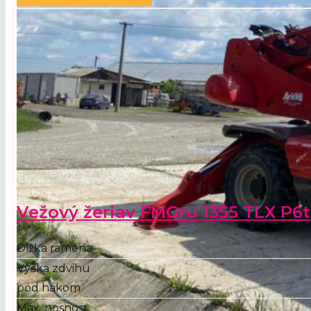
Vežový žeriav FMGru 1355 TLX P6t
Dĺžka ramena
Výška zdvihu
pod hákom
Max. nosnosť