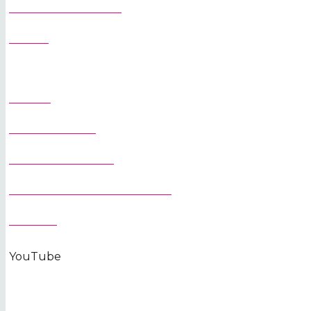
PREPRAVA ŽERIAVOV
SLUŽBY
DOMOV
O SPOLOČNOSTI
ŽERIAVY NA STAVBU
OCHRANA OSOBNÝCH ÚDAJOV
KONTAKT
YouTube
KONTAKTUJTE NÁS