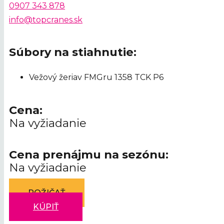
0907 343 878
info@topcranes.sk
Súbory na stiahnutie:
Vežový žeriav FMGru 1358 TCK P6
Cena:
Na vyžiadanie
Cena prenájmu na sezónu:
Na vyžiadanie
POŽIČAŤ
KÚPIŤ