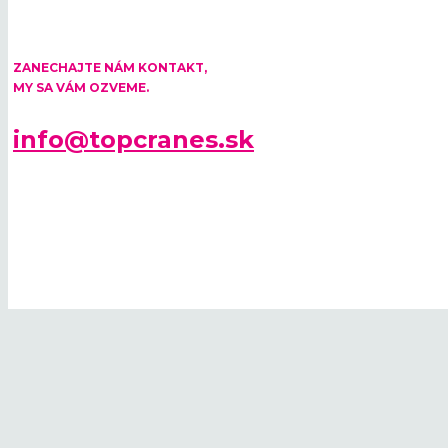
ZANECHAJTE NÁM KONTAKT,
MY SA VÁM OZVEME.
info@topcranes.sk
© 2026 TOP