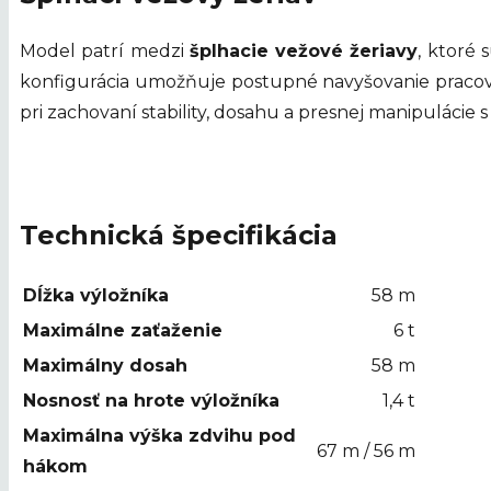
Model patrí medzi
šplhacie vežové žeriavy
, ktoré
konfigurácia umožňuje postupné navyšovanie pracovn
pri zachovaní stability, dosahu a presnej manipulácie
Technická špecifikácia
Dĺžka výložníka
58 m
Maximálne zaťaženie
6 t
Maximálny dosah
58 m
Nosnosť na hrote výložníka
1,4 t
Maximálna výška zdvihu pod
67 m / 56 m
hákom