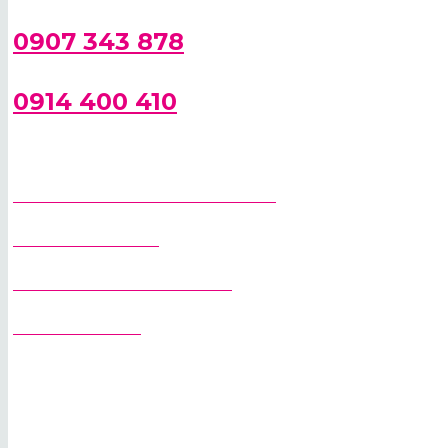
0907 343 878
0914 400 410
SPRIEVODCA PRI VÝBERE ŽERIAVA
STAVEBNÉ ŽERIAVY
RÝCHLOSTAVITEĽNÉ ŽERIAVY
VEŽOVÉ ŽERIAVY
PREDAJ ŽERIAVOV
PRENÁJOM ŽERIAVOV