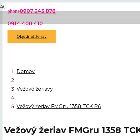
0907 343 878
phone
0914 400 410
Objednať žeriav
Domov
Vežové žeriavy
Vežový žeriav FMGru 1358 TCK P6
Vežový žeriav FMGru 1358 TC